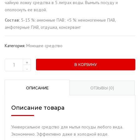
чайную ложку средства в 5 литрах воды. Вымыть посуду и
ополоснуть ее водой.
Состав:
5-15 %: анионные ПАВ; <5 %: неионогенные ПАВ,
амфотерные ПАВ, отдушка, консервант
Категория:
Моющее средство
+
В КОРЗИНУ
Количество
-
товара
Средство
для
ОПИСАНИЕ
ОТЗЫВЫ (0)
мытья
посуды
Описание товара
"Сапеда"
Яблоко
(750
Универсальное средство для мытья посуды любого вида.
мл.)
Экономично. Эффективно даже в холодной воде.