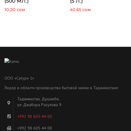
(500 МЛ.)
(5 Л.)
10.20
сом
40.65
сом
ООО «Сатурн 1»
Лидер в области производства бытовой химии в Таджикистане
Таджикистан, Душанбе,
ул. Джабора Расулова 9
+992 98 605 44 00
+992 98 605 44 00