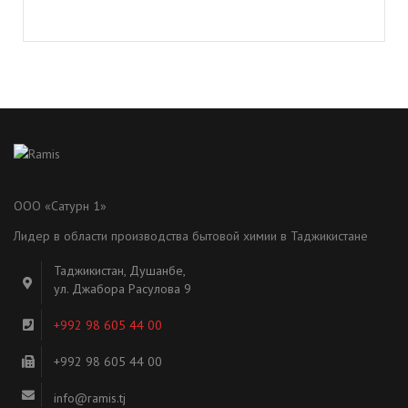
ООО «Сатурн 1»
Лидер в области производства бытовой химии в Таджикистане
Таджикистан, Душанбе,
ул. Джабора Расулова 9
+992 98 605 44 00
+992 98 605 44 00
info@ramis.tj