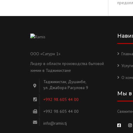
предопл
Нави
ООО «Сатурн 1»
Главн
Лидер в области производства бытовой
Услуги
химии в Таджикистане
О ком
Таджикистан, Душанбе,
ул. Джабора Расулова 9
Мы в
+992 98 605 44 00
+992 98 605 44 00
Свяжитес
info@ramis.tj