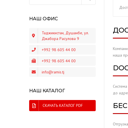
Дост
BLESK
НАШ ОФИС
ЛИМП
ДОС
Таджикистан, Душанбе, ул.
CAMEL
Джабора Расулова 9
Компани
+992 98 605 44 00
DELU
наша про
+992 98 605 44 00
NOXE
DOO
info@ramis.tj
DOXA
Система
НАШ КАТАЛОГ
до адрес
БЕС
СКАЧАТЬ КАТАЛОГ PDF
Отгрузк