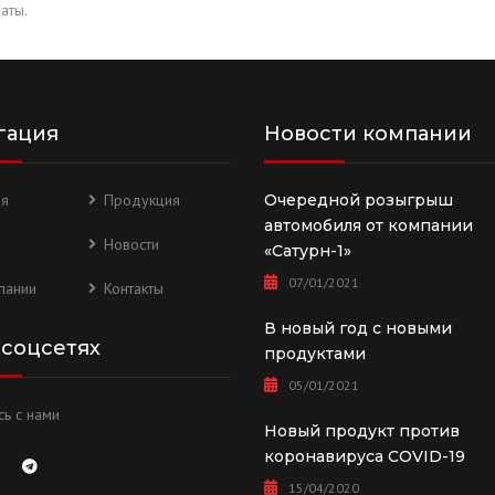
аты.
гация
Новости компании
ая
Продукция
Очередной розыгрыш
автомобиля от компании
Новости
«Сатурн-1»
07/01/2021
пании
Контакты
В новый год с новыми
 соцсетях
продуктами
05/01/2021
ь с нами
Новый продукт против
коронавируса COVID-19
15/04/2020