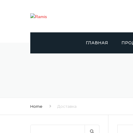
ГЛАВНАЯ
ПРО
RAMIS
DAY
САПЕ
DOLP
Home
Доставка
GIGGL
Найти:
DR. 