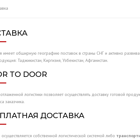
ОБСЛУЖИВАНИЕ
авка
ОПО
ТАВКА
LIA
я имеет обширную географию поставок в страны СНГ и активно развивае
XE
дукция: Таджикистан, Киргизия, Узбекистан, Афганистан.
S
R TO DOOR
 отлаженной логистики позволяет осуществлять доставку готовой проду
а заказчика.
ПЛАТНАЯ ДОСТАВКА
а осуществляется собственной логистической системой либо
транспорт