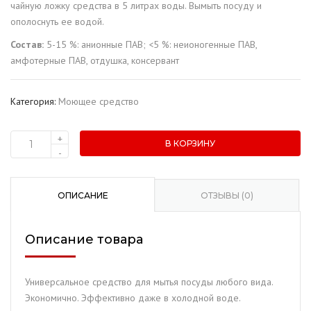
чайную ложку средства в 5 литрах воды. Вымыть посуду и
ополоснуть ее водой.
Состав:
5-15 %: анионные ПАВ; <5 %: неионогенные ПАВ,
амфотерные ПАВ, отдушка, консервант
Категория:
Моющее средство
+
В КОРЗИНУ
Количество
-
товара
Средство
для
ОПИСАНИЕ
ОТЗЫВЫ (0)
мытья
посуды
Описание товара
"Ramis"
Клубника
(1
Универсальное средство для мытья посуды любого вида.
л.)
Экономично. Эффективно даже в холодной воде.