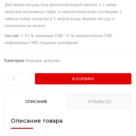
Для мытья посуды под проточной водой нанести 1-2 капли
средства на влажную губку; в непроточной воде растворить 1
чайную ложку средства в 5 литрах воды. Вымыть посуду и
ополоснуть ее водой.
Состав:
5-15 %: анионные ПАВ; <5 %: неионогенные ПАВ,
амфотерные ПАВ, отдушка, консервант
Категория:
Моющее средство
В КОРЗИНУ
Количество
товара
Средство
для
ОПИСАНИЕ
ОТЗЫВЫ (0)
мытья
посуды
Описание товара
"Day"
Клубника