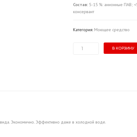
Состав:
5-15 %: анионные ПАВ; <
консервант
Категория:
Моющее средство
В КОРЗИНУ
Количество
товара
Средство
для
мытья
посуды
"Сапеда"
Яблоко
(3
л.)
 вида. Экономично. Эффективно даже в холодной воде.