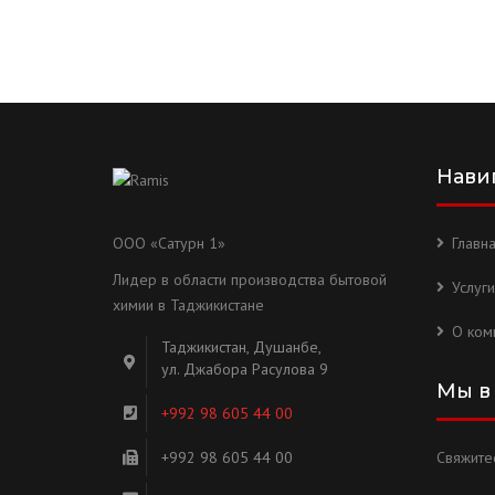
Нави
ООО «Сатурн 1»
Главн
Лидер в области производства бытовой
Услуги
химии в Таджикистане
О ком
Таджикистан, Душанбе,
ул. Джабора Расулова 9
Мы в
+992 98 605 44 00
+992 98 605 44 00
Свяжитес