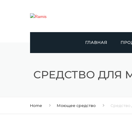
ГЛАВНАЯ
ПРО
RAMIS
СРЕДСТВО ДЛЯ М
DAY
САПЕ
DOLP
Home
Моющее средство
Средство д
GIGGL
DR. 