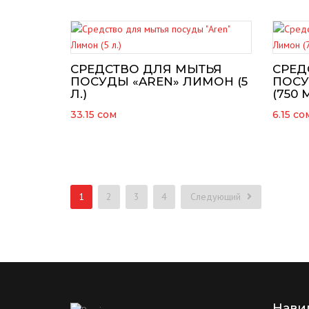
СРЕДСТВО ДЛЯ МЫТЬЯ
СРЕД
ПОСУДЫ «AREN» ЛИМОН (5
ПОСУ
Л.)
(750 
33.15
сом
6.15
со
1
2
3
4
Следующий
Нави