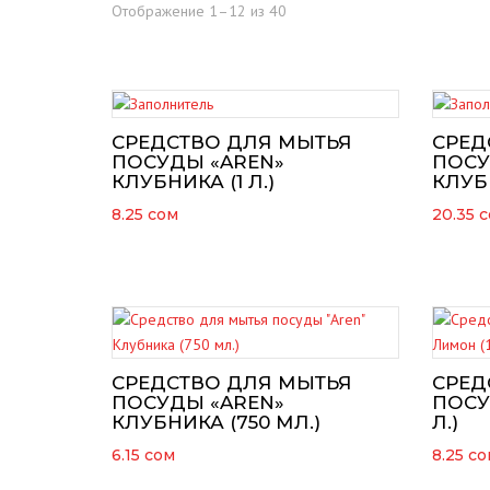
Отображение 1–12 из 40
BLESK
ЛИМП
СРЕДСТВО ДЛЯ МЫТЬЯ
СРЕД
CAMEL
ПОСУДЫ «AREN»
ПОСУ
КЛУБНИКА (1 Л.)
КЛУБН
DELU
8.25
сом
20.35
с
NOXE
DOXA
СРЕДСТВО ДЛЯ МЫТЬЯ
СРЕД
ПОСУДЫ «AREN»
ПОСУ
КЛУБНИКА (750 МЛ.)
Л.)
6.15
сом
8.25
со