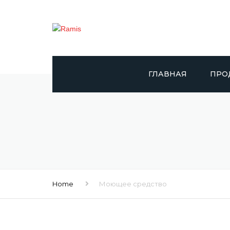
ГЛАВНАЯ
ПРО
RAMIS
DAY
САПЕ
DOLP
Home
Моющее средство
GIGGL
DR. 