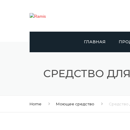
ГЛАВНАЯ
ПРО
RAMIS
СРЕДСТВО ДЛЯ
DAY
САПЕ
DOLP
Home
Моющее средство
Средство д
GIGGL
DR. 