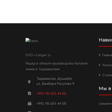
Нави
ООО «Сатурн 1»
Главн
Лидер в области производства бытовой
Услуги
химии в Таджикистане
О ком
Таджикистан, Душанбе,
ул. Джабора Расулова 9
Мы в
+992 98 605 44 00
+992 98 605 44 00
Свяжитес