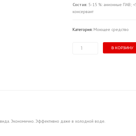
Состав:
5-15 %: анионные ПАВ; <
консервант
Категория:
Моющее средство
В КОРЗИНУ
Количество
товара
Средство
для
мытья
посуды
"Aren"
Лимон
(1
л.)
 вида. Экономично. Эффективно даже в холодной воде.