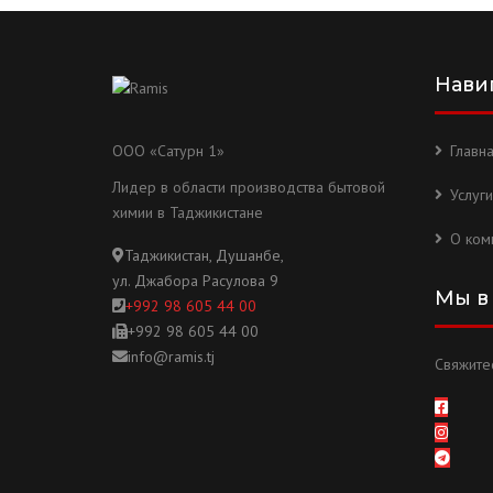
Нави
ООО «Сатурн 1»
Главн
Лидер в области производства бытовой
Услуги
химии в Таджикистане
О ком
Таджикистан, Душанбе,
ул. Джабора Расулова 9
Мы в
+992 98 605 44 00
+992 98 605 44 00
info@ramis.tj
Свяжитес