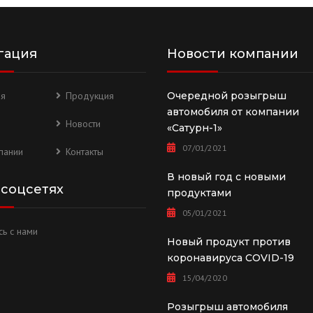
гация
Новости компании
ая
Продукция
Очередной розыгрыш
автомобиля от компании
Новости
«Сатурн-1»
07/01/2021
пании
Контакты
В новый год с новыми
 соцсетях
продуктами
05/01/2021
ь с нами
Новый продукт против
коронавируса COVID-19
15/04/2020
Розыгрыш автомобиля