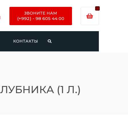
0
ЗВОНИТЕ НАМ
И
(+992) - 98 605 44 00
И
КОНТАКТЫ
УБНИКА (1 Л.)