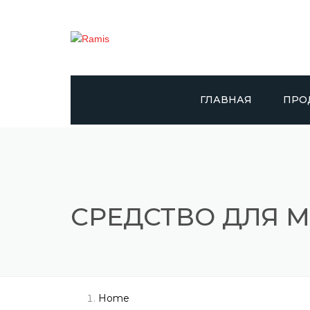
ГЛАВНАЯ
ПРО
RAMIS
DAY
САПЕ
СРЕДСТВО ДЛЯ МЫ
DOLP
GIGGL
Home
DR. 