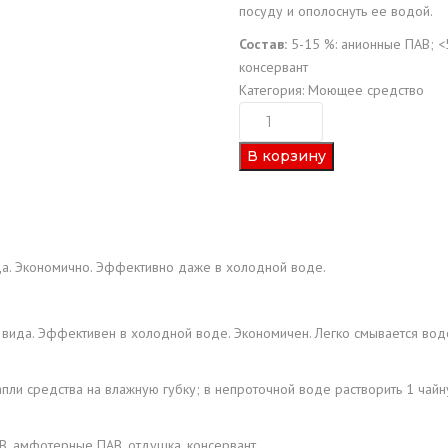
посуду и ополоснуть ее водой.
Состав:
5-15 %: анионные ПАВ; <
консервант
Категория:
Моющее средство
Количество
товара
В корзину
Средство
для
мытья
посуды
"Day"
да. Экономично. Эффективно даже в холодной воде.
Клубника
(1
вида. Эффективен в холодной воде. Экономичен. Легко смывается вод
л.)
пли средства на влажную губку; в непроточной воде растворить 1 чайн
В, амфотерные ПАВ, отдушка, консервант