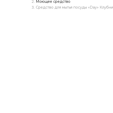
Моющее средство
Средство для мытья посуды «Day» Клубника
BLESK
ЛИМП
CAMEL
DELU
NOXE
DOXA