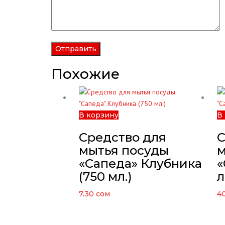
Похожие
В корзину
В
Средство для
С
мытья посуды
м
«Сапеда» Клубника
«
(750 мл.)
л
7.30
сом
4