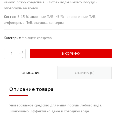
чайную ложку средства в 5 литрах воды. Вымыть посуду и
ополоснуть ее водой.
Состав:
5-15 %: анионные ПАВ; <5 %: неионогенные ПАВ,
амфотерные ПАВ, отдушка, консервант
Категория:
Моющее средство
+
В КОРЗИНУ
Количество
-
товара
Средство
для
ОПИСАНИЕ
ОТЗЫВЫ (0)
мытья
посуды
Описание товара
"Aren"
Клубника
(1
Универсальное средство для мытья посуды любого вида.
л.)
Экономично. Эффективно даже в холодной воде.