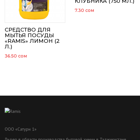
КЛУБНИКА (750 МЛ.)
7.30
сом
СРЕДСТВО ДЛЯ
МЫТЬЯ ПОСУДЫ
«RAMIS» ЛИМОН (2
Л.)
36.50
сом
ООО «Сатурн 1»
Лидер в области производства бытовой химии в Таджикистане