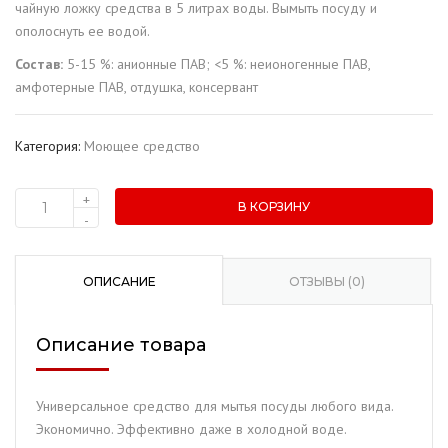
чайную ложку средства в 5 литрах воды. Вымыть посуду и
ополоснуть ее водой.
Состав:
5-15 %: анионные ПАВ; <5 %: неионогенные ПАВ,
амфотерные ПАВ, отдушка, консервант
Категория:
Моющее средство
+
В КОРЗИНУ
Количество
-
товара
Средство
для
ОПИСАНИЕ
ОТЗЫВЫ (0)
мытья
посуды
Описание товара
"Ramis"
Лимон
(1
Универсальное средство для мытья посуды любого вида.
л.)
Экономично. Эффективно даже в холодной воде.