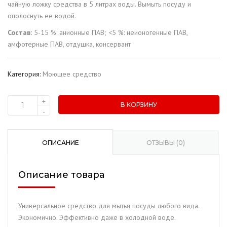
чайную ложку средства в 5 литрах воды. Вымыть посуду и
ополоснуть ее водой.
Состав:
5-15 %: анионные ПАВ; <5 %: неионогенные ПАВ,
амфотерные ПАВ, отдушка, консервант
Категория:
Моющее средство
+
В КОРЗИНУ
Количество
-
товара
Средство
для
ОПИСАНИЕ
ОТЗЫВЫ (0)
мытья
посуды
Описание товара
"Day"
Яблоко
(1
Универсальное средство для мытья посуды любого вида.
л.)
Экономично. Эффективно даже в холодной воде.