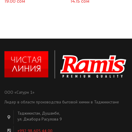
19.00
сом
14.15
сом
ООО «Сатурн 1»
Лидер в области производства бытовой химии в Таджикистане
Таджикистан, Душанбе,
ул. Джабора Расулова 9
+992 98 605 44 00