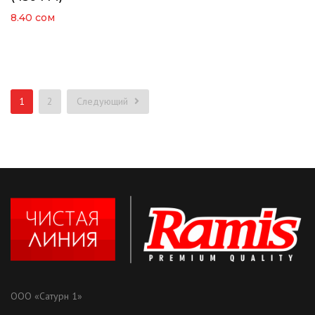
8.40
сом
1
2
Следующий
ООО «Сатурн 1»