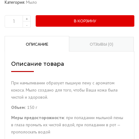
Категория:
Мыло
+
В КОРЗИНУ
Количество
-
товара
Туалетное
мыло
ОПИСАНИЕ
ОТЗЫВЫ (0)
"Noxes"
Кокос
Описание товара
(150
гр.)
При намыливании образует пышную пену с ароматом
кокоса. Мыло создано для того, чтобы Ваша кожа была
чистой и здоровой.
Объем:
150 г
Меры предосторожности:
при попадании мыльной пены
в глаза промыть их чистой водой, при попадании в рот —
прополоскать водой