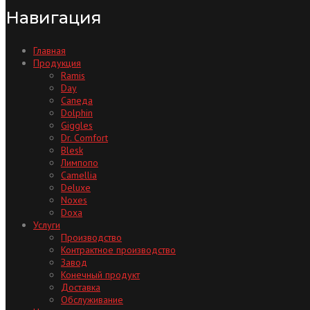
Навигация
Главная
Продукция
Ramis
Day
Сапеда
Dolphin
Giggles
Dr. Comfort
Blesk
Лимпопо
Camellia
Deluxe
Noxes
Doxa
Услуги
Производство
Контрактное производство
Завод
Конечный продукт
Доставка
Обслуживание