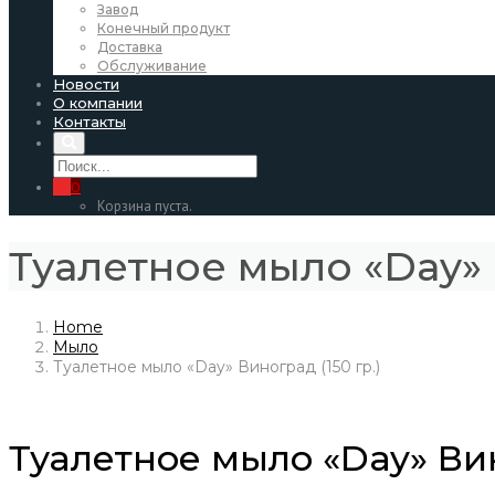
Завод
Конечный продукт
Доставка
Обслуживание
Новости
О компании
Контакты
0
Корзина пуста.
Туалетное мыло «Day» 
Home
Мыло
Туалетное мыло «Day» Виноград (150 гр.)
Туалетное мыло «Day» Вин