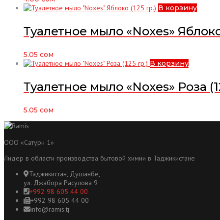
В корзину
Туалетное мыло «Noxes» Яблоко 
5.05
сом
В корзину
Туалетное мыло «Noxes» Роза (12
5.05
сом
ООО «Сатурн 1»
Лидер в области производства бытовой химии в Таджикистане
Таджикистан, Душанбе,
ул. Джабора Расулова 9
+992 98 605 44 00
+992 98 605 44 00
info@ramis.tj