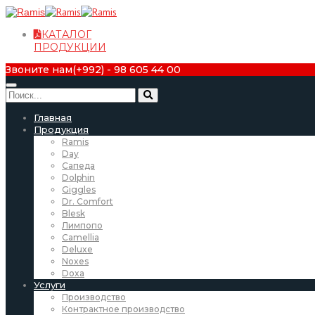
КАТАЛОГ
ПРОДУКЦИИ
Звоните нам
(+992) - 98 605 44 00
Главная
Продукция
Ramis
Day
Сапеда
Dolphin
Giggles
Dr. Comfort
Blesk
Лимпопо
Camellia
Deluxe
Noxes
Doxa
Услуги
Производство
Контрактное производство