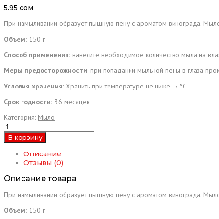
5.95
сом
При намыливании образует пышную пену с ароматом винограда. Мыло 
Объем:
150 г
Способ применения:
нанесите необходимое количество мыла на влаж
Меры предосторожности:
при попадании мыльной пены в глаза пром
Условия хранения:
Хранить при температуре не ниже -5 °C.
Срок годности:
36 месяцев
Категория:
Мыло
Количество
товара
В корзину
Туалетное
мыло
Описание
"Day"
Отзывы (0)
Виноград
(150
Описание товара
гр.)
При намыливании образует пышную пену с ароматом винограда. Мыло 
Объем:
150 г