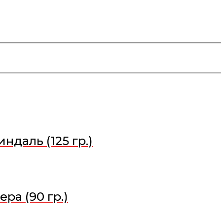
ндаль (125 гр.)
ра (90 гр.)