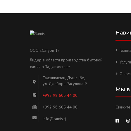
Нави
ООО «Сатурн 1»
Главн
Лидер в области производства бытовой
Услуги
химии в Таджикистане
О ком
Таджикистан, Душанбе,
ул. Джабора Расулова 9
Мы в
+992 98 605 44 00
+992 98 605 44 00
Свяжитес
info@ramis.tj