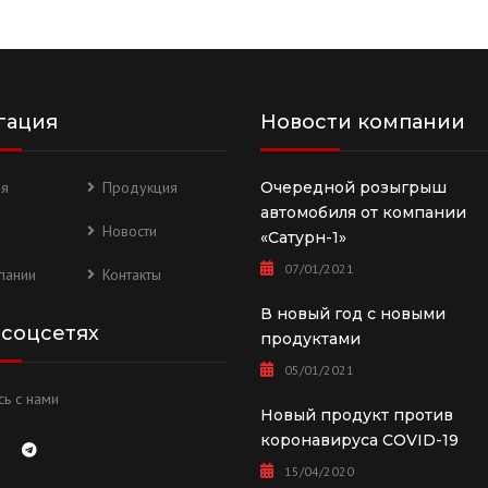
гация
Новости компании
ая
Продукция
Очередной розыгрыш
автомобиля от компании
Новости
«Сатурн-1»
07/01/2021
пании
Контакты
В новый год с новыми
 соцсетях
продуктами
05/01/2021
ь с нами
Новый продукт против
коронавируса COVID-19
15/04/2020