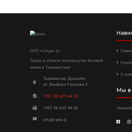
Нави
ООО «Сатурн 1»
Главн
Лидер в области производства бытовой
Услуги
химии в Таджикистане
О ком
Таджикистан, Душанбе,
ул. Джабора Расулова 9
Мы в
+992 98 605 44 00
+992 98 605 44 00
Свяжитес
info@ramis.tj