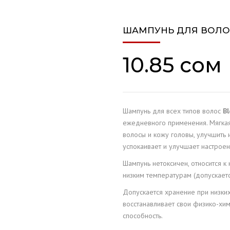
ОБСЛУЖИВАНИЕ
ШАМПУНЬ ДЛЯ ВОЛОС 
ОПО
10.85
сом
LIA
XE
Шампунь для всех типов волос
Bl
S
ежедневного применения. Мягка
волосы и кожу головы, улучшить 
успокаивает и улучшает настроен
Шампунь нетоксичен, относится к
низким температурам (допускаетс
Допускается хранение при низки
восстанавливает свои физико-х
способность.