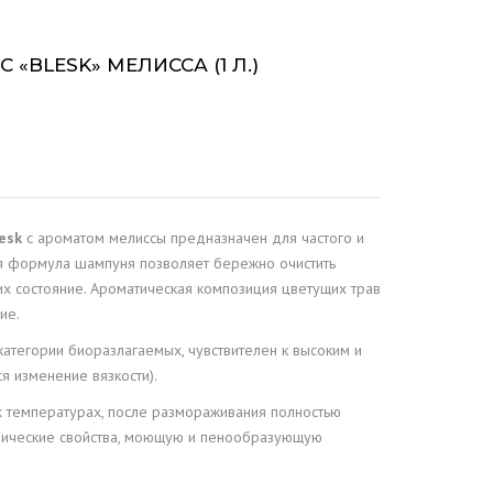
«BLESK» МЕЛИССА (1 Л.)
esk
с ароматом мелиссы предназначен для частого и
я формула шампуня позволяет бережно очистить
их состояние. Ароматическая композиция цветущих трав
ие.
 категории биоразлагаемых, чувствителен к высоким и
я изменение вязкости).
х температурах, после размораживания полностью
имические свойства, моющую и пенообразующую