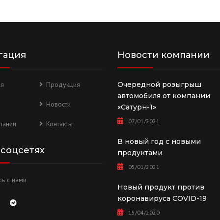
гация
Новости компании
ая
Продукция
Очередной розыгрыш
автомобиля от компании
Новости
«Сатурн-1»
07/01/2021
пании
Контакты
В новый год с новыми
 соцсетях
продуктами
05/01/2021
ь с нами
Новый продукт против
коронавируса COVID-19
15/04/2020