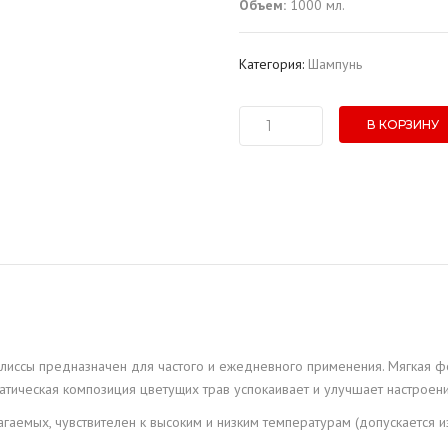
Объем:
1000 мл.
Категория:
Шампунь
В КОРЗИНУ
Количество
товара
Шампунь
для
волос
"Blesk"
Мелисса
(1
л.)
лиссы предназначен для частого и ежедневного применения. Мягкая ф
матическая композиция цветущих трав успокаивает и улучшает настроени
агаемых, чувствителен к высоким и низким температурам (допускается и