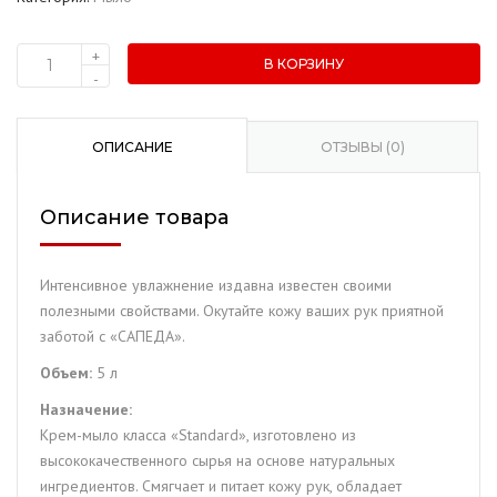
+
В КОРЗИНУ
Количество
-
товара
Жидкое
мыло
ОПИСАНИЕ
ОТЗЫВЫ (0)
"Сапеда"
Яблоко
Описание товара
(5
л.)
Интенсивное увлажнение издавна известен своими
полезными свойствами. Окутайте кожу ваших рук приятной
заботой с «САПЕДА».
Объем:
5 л
Назначение:
Крем-мыло класса «Standard», изготовлено из
высококачественного сырья на основе натуральных
ингредиентов. Смягчает и питает кожу рук, обладает