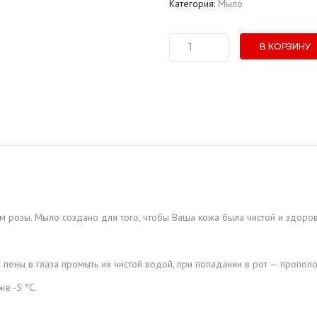
Категория:
Мыло
В КОРЗИНУ
Количество
товара
Туалетное
мыло
"Noxes"
Роза
(125
гр.)
 розы. Мыло создано для того, чтобы Ваша кожа была чистой и здоров
пены в глаза промыть их чистой водой, при попадании в рот — прополо
е -5 °C.