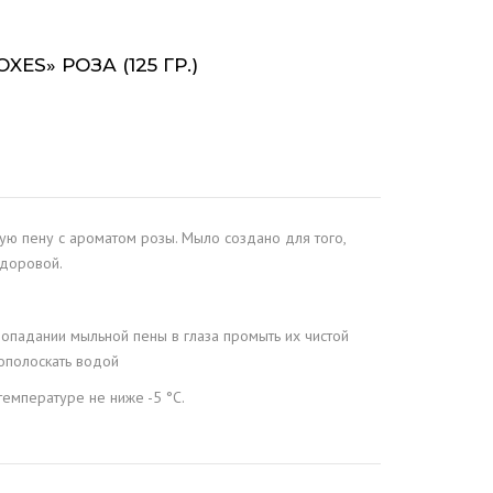
ES» РОЗА (125 ГР.)
ю пену с ароматом розы. Мыло создано для того,
здоровой.
опадании мыльной пены в глаза промыть их чистой
рополоскать водой
температуре не ниже -5 °C.