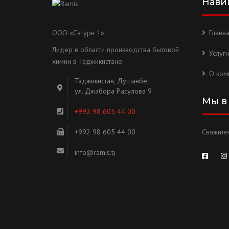
Нави
ООО «Сатурн 1»
Главн
Лидер в области производства бытовой
Услуги
химии в Таджикистане
О ком
Таджикистан, Душанбе,
ул. Джабора Расулова 9
Мы в
+992 98 605 44 00
+992 98 605 44 00
Свяжитес
info@ramis.tj