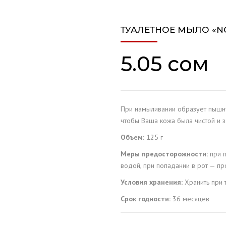
ОБСЛУЖИВАНИЕ
ТУАЛЕТНОЕ МЫЛО «NOX
ОПО
5.05
сом
LIA
XE
При намыливании образует пышну
S
чтобы Ваша кожа была чистой и 
Объем:
125 г
Меры предосторожности:
при п
водой, при попадании в рот — п
Условия хранения:
Хранить при 
Срок годности:
36 месяцев