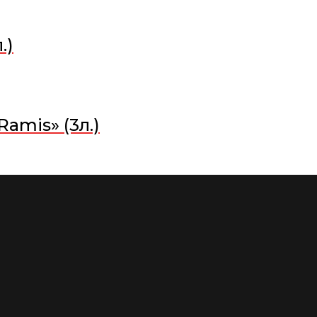
.)
amis» (3л.)