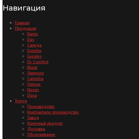
Навигация
Главная
Продукция
Ramis
Day
Сапеда
Dolphin
Giggles
Dr. Comfort
Blesk
Лимпопо
Camellia
Deluxe
Noxes
Doxa
Услуги
Производство
Контрактное производство
Завод
Конечный продукт
Доставка
Обслуживание