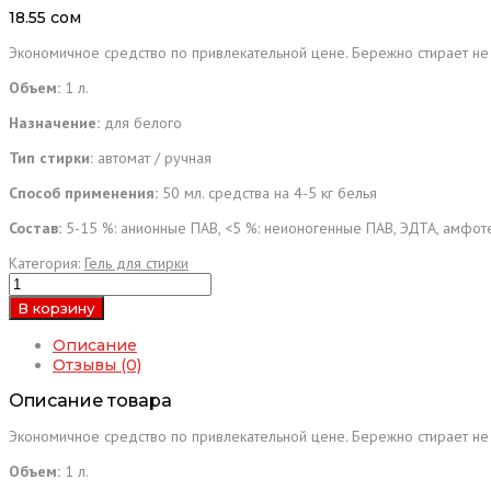
18.55
сом
Экономичное средство по привлекательной цене. Бережно стирает не
Объем:
1 л.
Назначение:
для белого
Тип стирки:
автомат / ручная
Способ применения:
50 мл. средства на 4-5 кг белья
Состав:
5-15 %: анионные ПАВ, <5 %: неионогенные ПАВ, ЭДТА, амфот
Категория:
Гель для стирки
Количество
товара
В корзину
Гель
для
Описание
стирки
Отзывы (0)
белого
белья
Описание товара
"Ramis"
Экономичное средство по привлекательной цене. Бережно стирает не
(1л.)
Объем:
1 л.