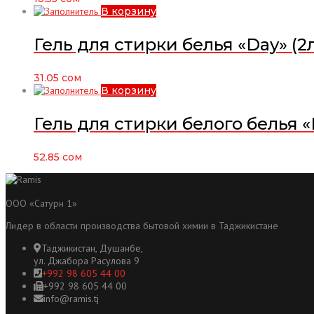
В корзину
Гель для стирки белья «Day» (2л
31.05
сом
В корзину
Гель для стирки белого белья «R
52.85
сом
ООО «Сатурн 1»
Лидер в области производства бытовой химии в Таджикистане
Таджикистан, Душанбе,
ул. Джабора Расулова 9
+992 98 605 44 00
+992 98 605 44 00
info@ramis.tj