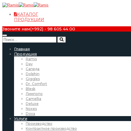
КАТАЛОГ
ПРОДУКЦИИ
Звоните нам
(+992) - 98 605 44 00
Главная
Продукция
Ramis
Day
Сапеда
Dolphin
Giggles
Dr. Comfort
Blesk
Лимпопо
Camellia
Deluxe
Noxes
Doxa
Услуги
Производство
Контрактное производство