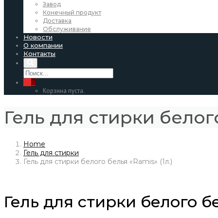
Завод
Конечный продукт
Доставка
Обслуживание
Новости
О компании
Контакты
0
Корзина пуста.
Гель для стирки белого
Home
Гель для стирки
Гель для стирки белого белья «Ramis» (1л.)
Гель для стирки белого бе