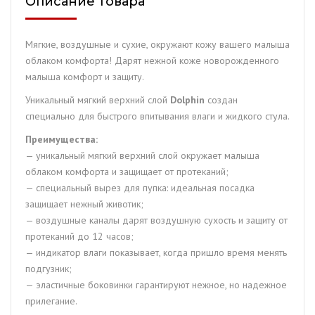
Описание товара
й
размер
(40
Мягкие, воздушные и сухие, окружают кожу вашего малыша
шт.)
облаком комфорта! Дарят нежной коже новорожденного
малыша комфорт и защиту.
Уникальный мягкий верхний слой
Dolphin
создан
специально для быстрого впитывания влаги и жидкого стула.
Преимущества:
— уникальный мягкий верхний слой окружает малыша
облаком комфорта и защищает от протеканий;
— специальный вырез для пупка: идеальная посадка
защищает нежный животик;
— воздушные каналы дарят воздушную сухость и защиту от
протеканий до 12 часов;
— индикатор влаги показывает, когда пришло время менять
подгузник;
— эластичные боковинки гарантируют нежное, но надежное
прилегание.