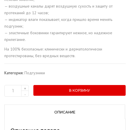
— воздушные каналы дарят воздушную сухость и защиту от
протеканий до 12 часов;
— индикатор влаги показывает, когда пришло время менять
подгузник;
— эластичные боковинки гарантируют нежное, но надежное
прилегание.
На 100% безопасные: клинически и дерматологически
протестированы, без вредных веществ.
Категория:
Подгузники
+
В КОРЗИНУ
Количество
-
товара
Подгузники
детские
ОПИСАНИЕ
"Dolphin"
2-