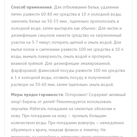
Способ применения:
Для отбеливания белья, удаления
пятен: развести 60-80 мл средства в 10 л холодной воды,
замочить белье на 30-35 мин., тщательно прополоскать в
холодной воде, затем выстирать как обычно; Для чистки и
дезинфекции санузлов нанести средство на загрязненный
участок на 5-7 минут, потереть щеткой и смыть водой. Для
мытья полов и сантехники развести 100 мл средства в 10 л
воды, вымыть поверхность, смыть водой и протереть
влажной тряпкой. Для дезинфекции эмалированной,
фарфоровой, фаянсовой посуды развести 100 мл средства
в 1 л холодной воды, оставить посуду в полученной
растворе на 30-60 мин, затем тщательно смыть водой.
Меры предосторожности:
Осторожно! Содержит активный
хлор! Беречь от детей! Рекомендуется использовать
перчатки. Избегать попадания на слизистые оболочки и
кожу. При попадании на кожу — промыть большим
количеством воды. При попадании вовнутрь — немедленно
обратиться к врачу, показав флакон и этикетку. Не
применять на нестойких к активному хлору поверхностях и