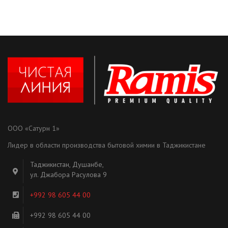
ООО «Сатурн 1»
Лидер в области производства бытовой химии в Таджикистане
Таджикистан, Душанбе,
ул. Джабора Расулова 9
+992 98 605 44 00
+992 98 605 44 00