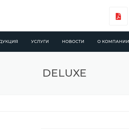
ДУКЦИЯ
УСЛУГИ
НОВОСТИ
О КОМПАНИ
ПРОИЗВОДСТВО
DELUXE
КОНТРАКТНОЕ
ПРОИЗВОДСТВО
ДА
ЗАВОД
HIN
КОНЕЧНЫЙ ПРОДУКТ
ES
ДОСТАВКА
COMFORT