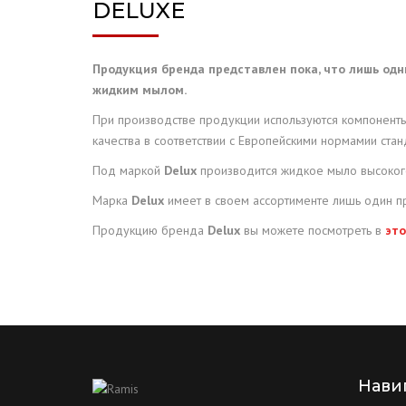
DELUXE
BLESK
Продукция бренда представлен пока, что лишь од
ЛИМП
жидким мылом.
При производстве продукции используются компонент
CAMEL
качества в соответствии с Eвропейскими нормамии стан
DELU
Под маркой
Delux
производится жидкое мыло высокого
Марка
Delux
имеет в своем ассортименте лишь один п
NOXE
Продукцию бренда
Delux
вы можете посмотреть в
это
DOXA
Нави