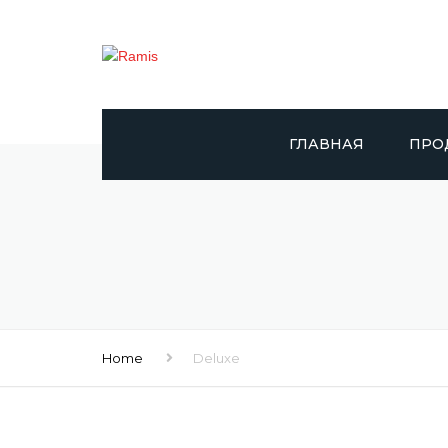
ГЛАВНАЯ
ПРО
RAMIS
DAY
САПЕ
DOLP
Home
Deluxe
GIGGL
DR. 